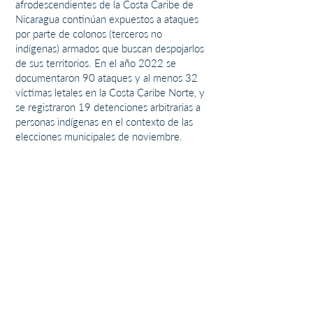
afrodescendientes de la Costa Caribe de
Nicaragua continúan expuestos a ataques
por parte de colonos (terceros no
indígenas) armados que buscan despojarlos
de sus territorios. En el año 2022 se
documentaron 90 ataques y al menos 32
víctimas letales en la Costa Caribe Norte, y
se registraron 19 detenciones arbitrarias a
personas indígenas en el contexto de las
elecciones municipales de noviembre.
Dado el contexto y la urgencia de atender
esta situación, llamo/llamamos a los países
miembros del Consejo de Derechos
Humanos de Naciones Unidas a expresar
su solidaridad y deseo de justicia votando a
favor de una resolución que renueve por
dos años el mandato del Grupo de
Expertos en Derechos Humanos y refuerce
su enfoque interseccional, prestando
especial atención a grupos vulnerables
como las personas víctimas de