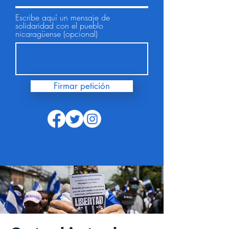
Escribe aquí un mensaje de
solidaridad con el pueblo
nicaragüense (opcional)
Firmar petición